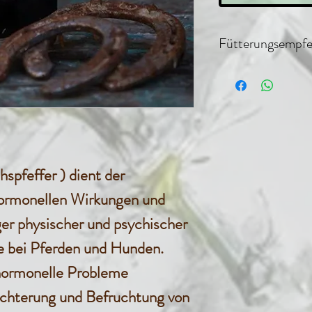
Fütterungsempfe
Pferde: 1 -
werden fü
Dauereins
spfeffer ) dient der
3 Esslöffel
hormonellen Wirkungen und
nur währe
er physischer und psychischer
Östruszykl
 bei Pferden und Hunden.
 hormonelle Probleme
verabreich
eichterung und Befruchtung von