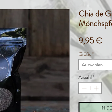
Chia de G
Mönchspfe
Pre
9,95 €
Größe
*
Auswählen
Anzahl
*
IN D