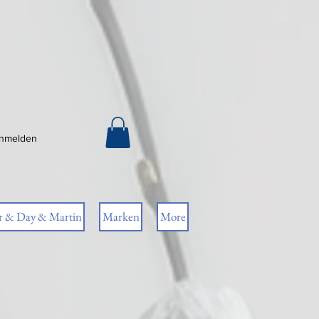
nmelden
r & Day & Martin
Marken
More