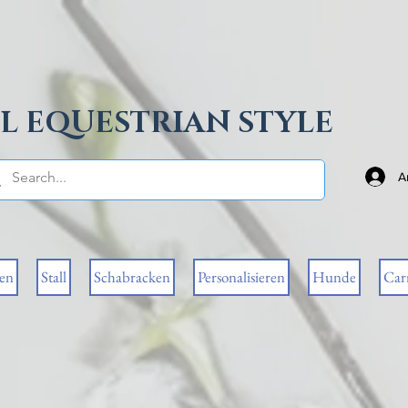
L EQUESTRIAN STYLE
A
sen
Stall
Schabracken
Personalisieren
Hunde
Car