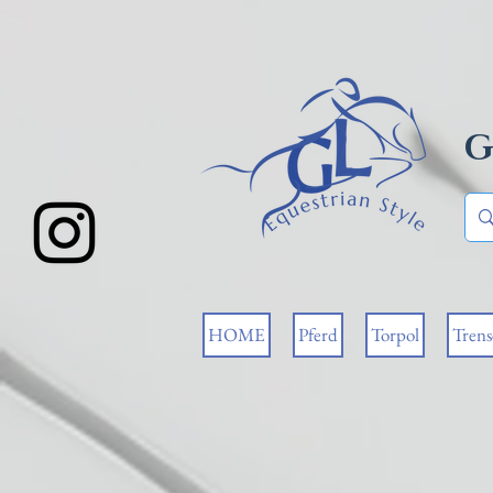
G
HOME
Pferd
Torpol
Tren