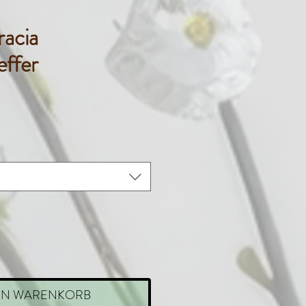
racia
ffer
is
EN WARENKORB