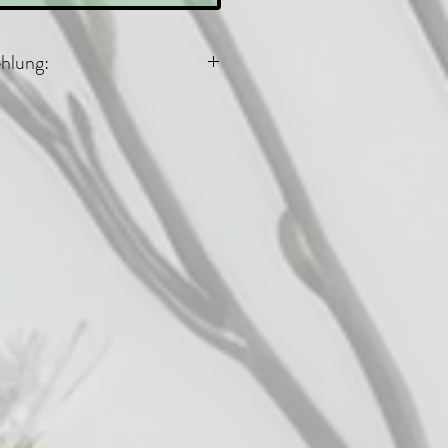
hlung:
 2 Esslöffel / Tag
r den
atz empfohlen,
 / Tag, wenn sie
nd des
us / Pferdes
t werden.