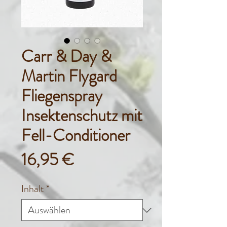
Carr & Day &
Martin Flygard
Fliegenspray
Insektenschutz mit
Fell-Conditioner
Preis
16,95 €
Inhalt
*