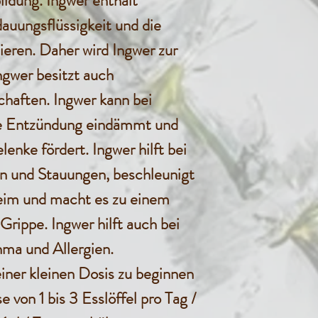
ildung. Ingwer enthält
dauungsflüssigkeit und die
ieren. Daher wird Ingwer zur
ngwer besitzt auch
chaften. Ingwer kann bei
 die Entzündung eindämmt und
enke fördert. Ingwer hilft bei
n und Stauungen, beschleunigt
eim und macht es zu einem
rippe. Ingwer hilft auch bei
ma und Allergien.
iner kleinen Dosis zu beginnen
e von 1 bis 3 Esslöffel pro Tag /