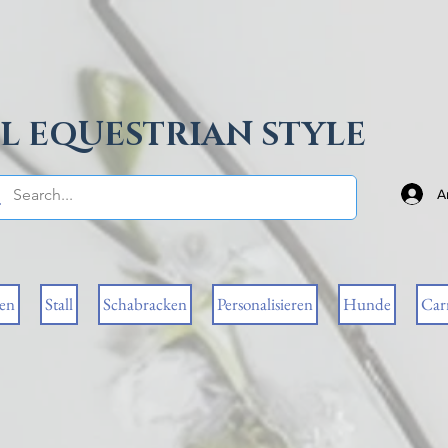
L EQUESTRIAN STYLE
A
sen
Stall
Schabracken
Personalisieren
Hunde
Car