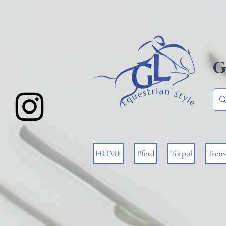
G
HOME
Pferd
Torpol
Tren