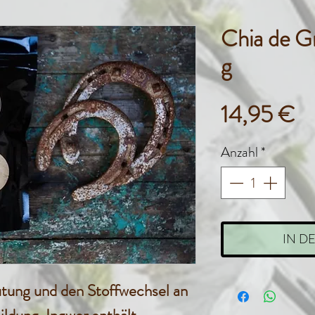
Chia de G
g
Pr
14,95 €
Anzahl
*
IN D
utung und den Stoffwechsel an