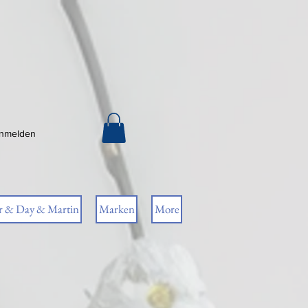
nmelden
r & Day & Martin
Marken
More