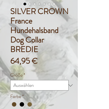
SILVER CROWN
France
Hundehalsband
Dog Collar
BREDIE
Preis
64,95 €
Größe
*
Farbe
*