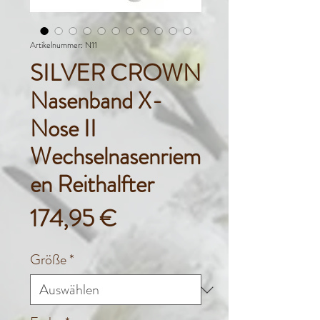
Artikelnummer: N11
SILVER CROWN
Nasenband X-
Nose II
Wechselnasenriem
en Reithalfter
Preis
174,95 €
Größe
*