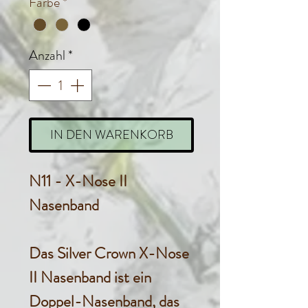
Farbe
*
Anzahl
*
IN DEN WARENKORB
N11 - X-Nose II
Nasenband
Das Silver Crown X-Nose
II Nasenband ist ein
Doppel-Nasenband, das