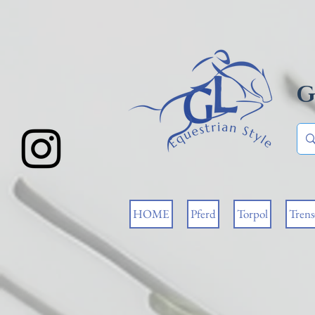
G
HOME
Pferd
Torpol
Tren