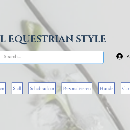
L EQUESTRIAN STYLE
A
sen
Stall
Schabracken
Personalisieren
Hunde
Car