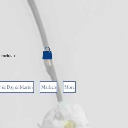
nmelden
r & Day & Martin
Marken
More