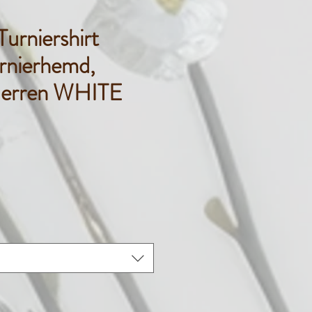
rniershirt
rnierhemd,
Herren WHITE
Preis