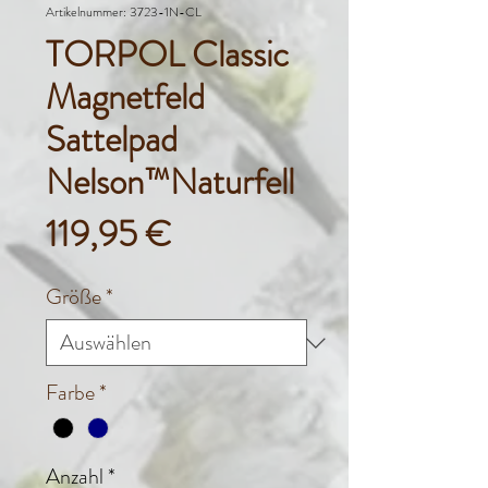
Artikelnummer: 3723-1N-CL
TORPOL Classic
Magnetfeld
Sattelpad
Nelson™Naturfell
Preis
119,95 €
Größe
*
Farbe
*
Anzahl
*