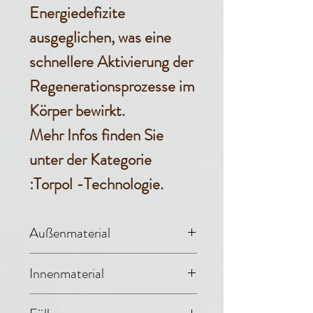
Energiedefizite
ausgeglichen, was eine
schnellere Aktivierung der
Regenerationsprozesse im
Körper bewirkt.
Mehr Infos finden Sie
unter der Kategorie
:Torpol -Technologie.
Außenmaterial
Denim (65%
Innenmaterial
Baumwolle, 35%
Evolon® (70%