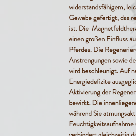
widerstandsfähigem, l
Gewebe gefertigt, das re
ist. Die Magnetfeldthera
einen großen Einfluss auf
Pferdes. Die Regenerie
Anstrengungen sowie der
wird beschleunigt. Auf 
Energiedefizite ausgegli
Aktivierung der Regener
bewirkt. Die innenliege
während Sie atmungsaktiv
Feuchtigkeitsaufnahme u
verhindert gleichzeitig 