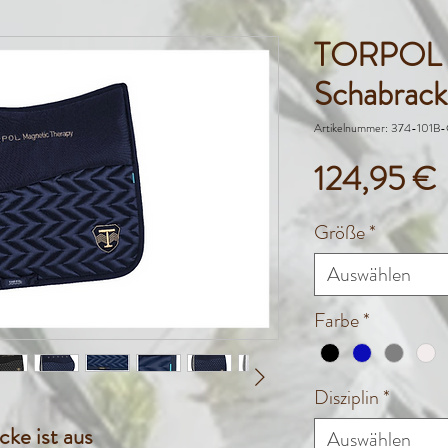
TORPOL M
Schabrack
Artikelnummer: 374-101B
P
124,95 €
Größe
*
Auswählen
Farbe
*
Disziplin
*
ke ist aus
Auswählen