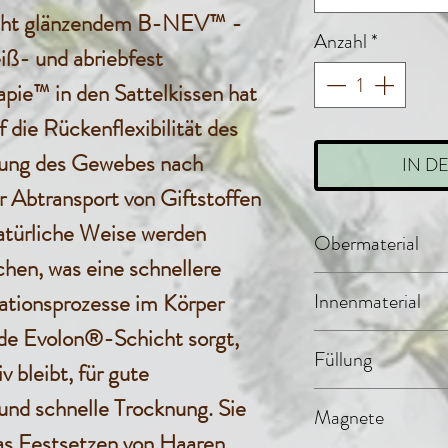
eicht glänzendem B-NEV™ -
Anzahl
*
iß- und abriebfest
pie™ in den Sattelkissen hat
 die Rückenflexibilität des
rung des Gewebes nach
IN D
 Abtransport von Giftstoffen
natürliche Weise werden
Obermaterial
chen, was eine schnellere
B-NEV™ (
ationsprozesse im Körper
Innenmaterial
70% Polye
nde Evolon®-Schicht sorgt,
Evolon® 
Füllung
 bleibt, für gute
Polyester
Polyester
nd schnelle Trocknung. Sie
Magnete
das Festsetzen von Haaren,