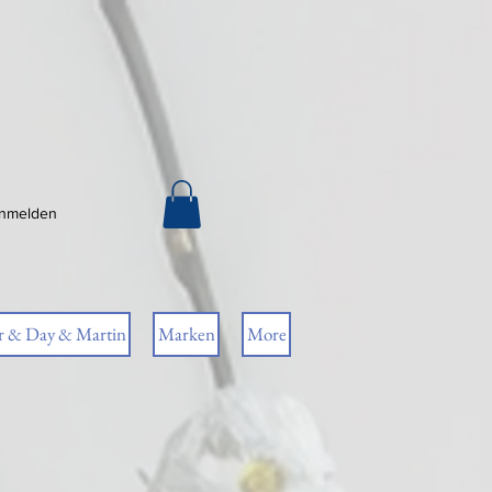
nmelden
r & Day & Martin
Marken
More