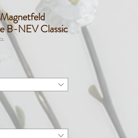
agnetfeld
e B-NEV Classic
-CL
reis