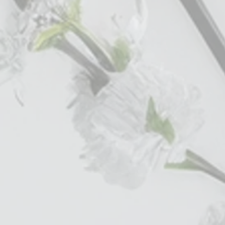
eodym-
ivatoren (NMA),
 / Stk.,
mit PVC-Folie,