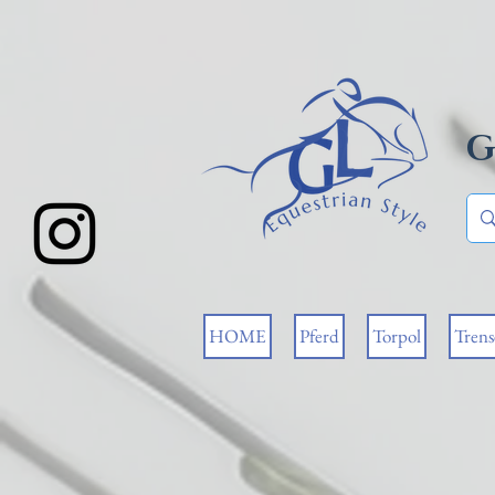
G
HOME
Pferd
Torpol
Tren