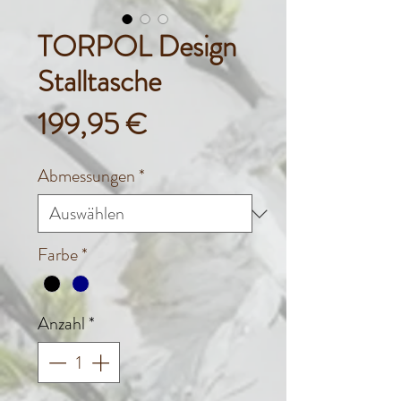
TORPOL Design
Stalltasche
Preis
199,95 €
Abmessungen
*
Farbe
*
Anzahl
*