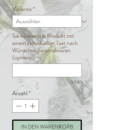
Variante
*
Sie können das Produkt mit
einem individuellen Text nach
Wünschen personalisieren
(optional)
0/500
Anzahl
*
IN DEN WARENKORB