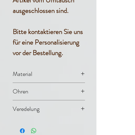
Artikel vom Umtausch
ausgeschlossen sind.
Bitte kontaktieren Sie uns
für eine Personalisierung
vor der Bestellung.
Material
Baumwollstrick
Ohren
Elastischer Stoff
Veredelung
Satin-Besatz