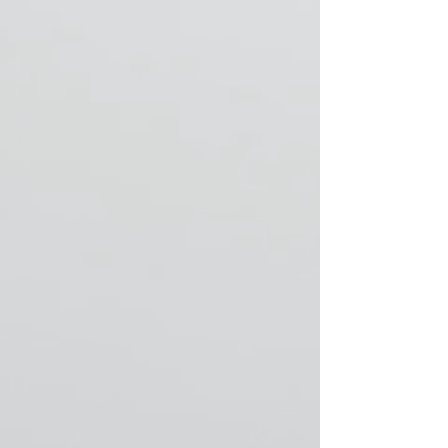
Umtausch
ausgeschlossen
sind.
Bitte kontaktieren
Sie uns für eine
Personalisierung
vor der Bestellung.