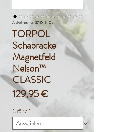
Artikelnummer: 3745-3-CL
TORPOL
Schabracke
Magnetfeld
Nelson™
CLASSIC
Preis
129,95 €
Größe
*