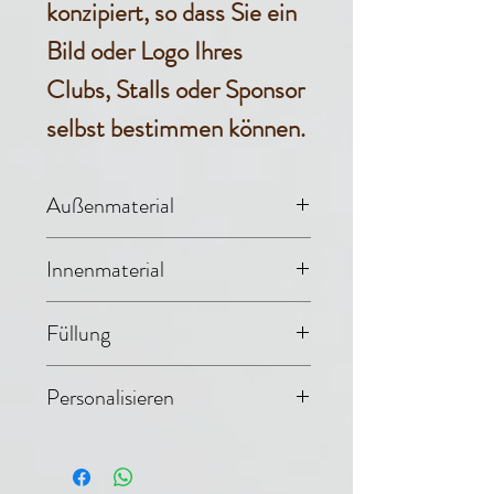
konzipiert, so dass Sie ein
Bild oder Logo Ihres
Clubs, Stalls oder Sponsor
selbst bestimmen können.
Außenmaterial
Denim (65%
Innenmaterial
Baumwolle, 35%
Evolon® (70%
Füllung
Polyester)
Polyester, 30%
550g Polyfillwatte
Personalisieren
Polyamid), am
Die Lieferzeit für
Rückenteil