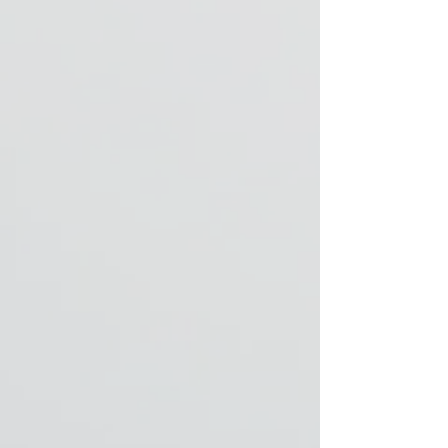
zu bestickende
gefüttert
Artikel verlängert
mit Nelson™
sich um 7-14
Naturfell
Tage und ist mit
einem Aufpreis
verbunden. Bitte
beachten Sie das
die individuell
angefertigten
Artikel vom