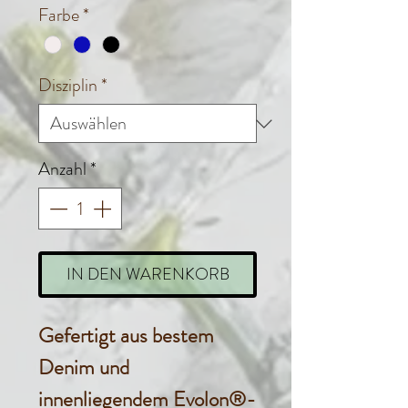
Farbe
*
Disziplin
*
Anzahl
*
IN DEN WARENKORB
Gefertigt aus bestem
Denim und
innenliegendem Evolon®-