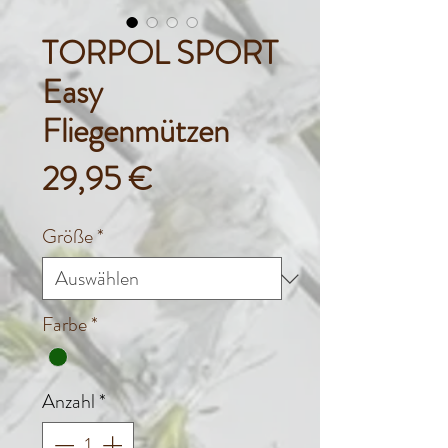
TORPOL SPORT
Easy
Fliegenmützen
Preis
29,95 €
Größe
*
Farbe
*
Anzahl
*