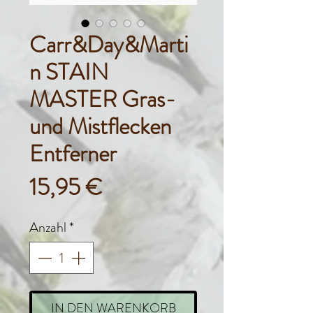
Carr&Day&Marti
n STAIN
MASTER Gras-
und Mistflecken
Entferner
Preis
15,95 €
Anzahl
*
IN DEN WARENKORB