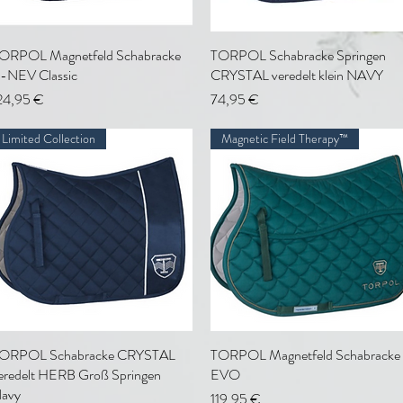
ORPOL Magnetfeld Schabracke
Schnellansicht
TORPOL Schabracke Springen
Schnellansicht
-NEV Classic
CRYSTAL veredelt klein NAVY
reis
Preis
24,95 €
74,95 €
Limited Collection
Magnetic Field Therapy™
ORPOL Schabracke CRYSTAL
Schnellansicht
TORPOL Magnetfeld Schabracke
Schnellansicht
eredelt HERB Groß Springen
EVO
avy
Preis
119,95 €