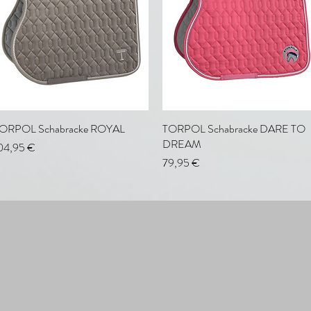
ORPOL Schabracke ROYAL
Schnellansicht
TORPOL Schabracke DARE TO
Schnellansicht
DREAM
reis
04,95 €
Preis
79,95 €