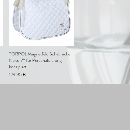
TORPOL Magnetfeld Schabracke
Schnellansicht
Nelson™ für Personalisierung
konzipiert
Preis
129,95 €