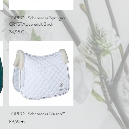
TORPOL Schabracke Springen
Schnellansicht
CRYSTAL veredelt Black
Preis
74,95 €
TORPOL Schabracke Nelson™
Schnellansicht
Preis
89,95 €