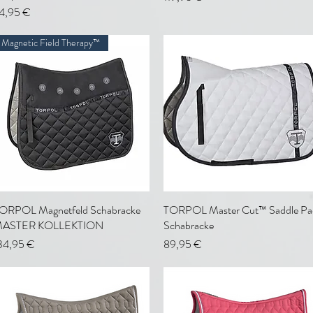
reis
4,95 €
Magnetic Field Therapy™
ORPOL Magnetfeld Schabracke
Schnellansicht
TORPOL Master Cut™ Saddle Pa
Schnellansicht
ASTER KOLLEKTION
Schabracke
reis
Preis
34,95 €
89,95 €