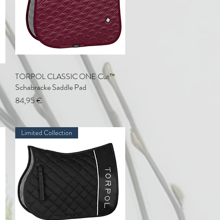
TORPOL CLASSIC ONE Cut™
Schnellansicht
Schabracke Saddle Pad
Preis
84,95 €
Limited Collection