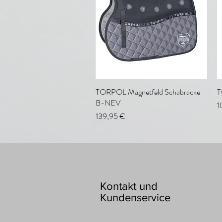
TORPOL Magnetfeld Schabracke
Schnellansicht
T
B-NEV
P
1
Preis
139,95 €
Kontakt und
Kundenservice