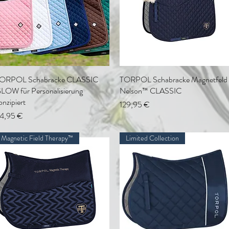
ORPOL Schabracke CLASSIC
Schnellansicht
TORPOL Schabracke Magnetfeld
Schnellansicht
LOW für Personalisierung
Nelson™ CLASSIC
onzipiert
Preis
129,95 €
reis
4,95 €
Magnetic Field Therapy™
Limited Collection