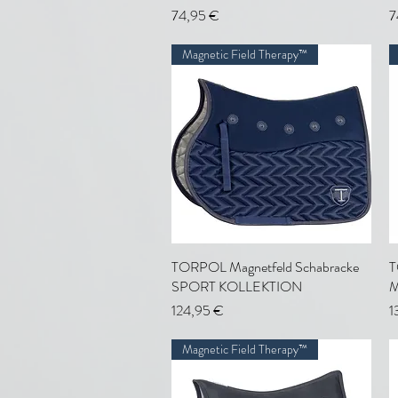
Preis
P
74,95 €
7
Magnetic Field Therapy™
TORPOL Magnetfeld Schabracke
Schnellansicht
T
SPORT KOLLEKTION
M
Preis
P
124,95 €
1
Magnetic Field Therapy™