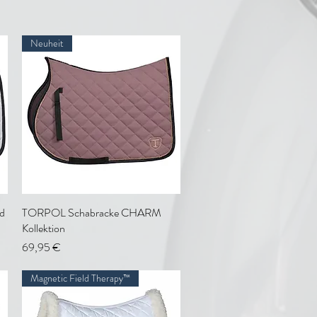
Neuheit
d
TORPOL Schabracke CHARM
Schnellansicht
Kollektion
Preis
69,95 €
Magnetic Field Therapy™