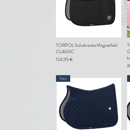
TORPOL Schabracke Magnetfeld
Schnellansicht
T
CLASSIC
G
k
Preis
124,95 €
P
8
Neu