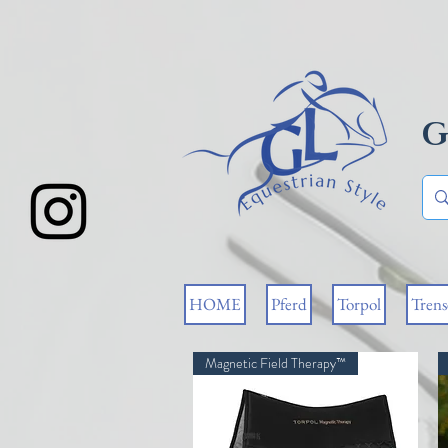
G
HOME
Pferd
Torpol
Tren
Magnetic Field Therapy™