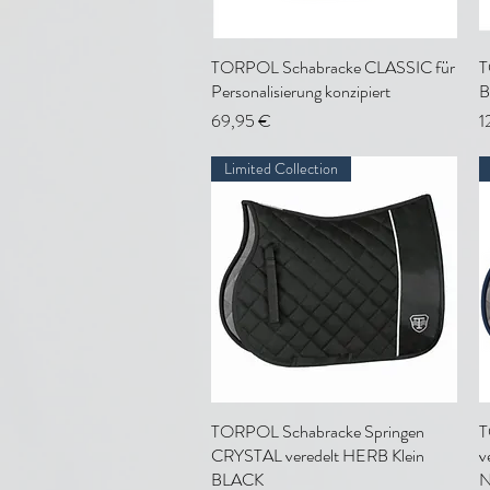
TORPOL Schabracke CLASSIC für
Schnellansicht
T
Personalisierung konzipiert
B
Preis
P
69,95 €
1
Limited Collection
TORPOL Schabracke Springen
Schnellansicht
T
CRYSTAL veredelt HERB Klein
v
BLACK
N