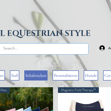
L EQUESTRIAN STYLE
A
sen
Stall
Schabracken
Personalisieren
Hunde
Car
Neu
Magnetic Field Therapy™