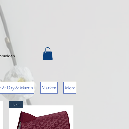
nmelden
r & Day & Martin
Marken
More
Neu