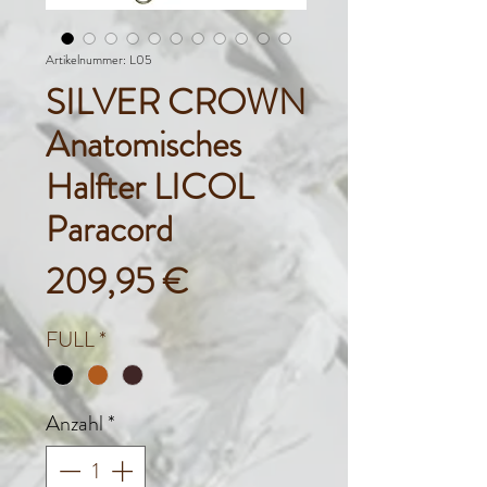
Artikelnummer: L05
SILVER CROWN
Anatomisches
Halfter LICOL
Paracord
Preis
209,95 €
FULL
*
Anzahl
*