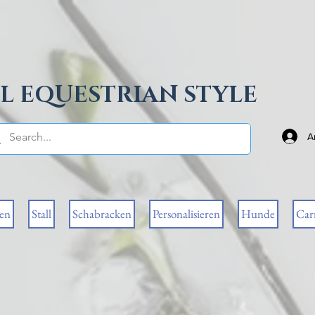
L EQUESTRIAN STYLE
A
sen
Stall
Schabracken
Personalisieren
Hunde
Car