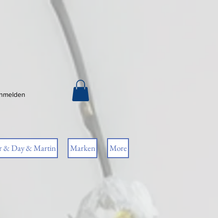
nmelden
r & Day & Martin
Marken
More