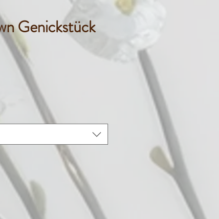
own Genickstück
Preis