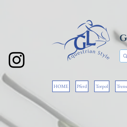
G
HOME
Pferd
Torpol
Tren