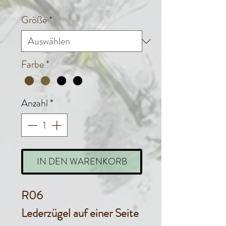
Größe
*
Farbe
*
Anzahl
*
IN DEN WARENKORB
R06
Lederzügel auf einer Seite