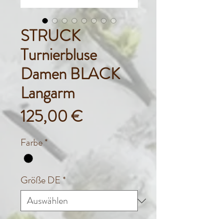
STRUCK
Turnierbluse
Damen BLACK
Langarm
Preis
125,00 €
Farbe
*
Größe DE
*