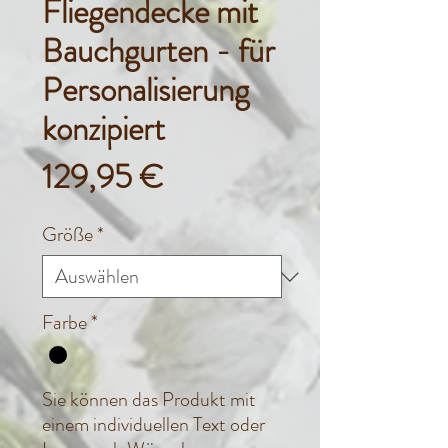
Fliegendecke mit
Bauchgurten - für
Personalisierung
konzipiert
Preis
129,95 €
Größe
*
Farbe
*
Sie können das Produkt mit
einem individuellen Text oder