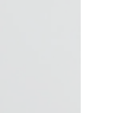
sich um 7-14
Tage und ist mit
einem Aufpreis
verbunden. Bitte
beachten Sie das
die individuell
angefertigten
Artikel vom
Umtausch