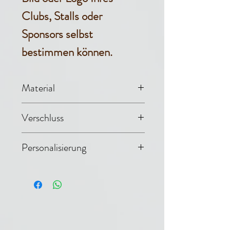
Clubs, Stalls oder
Sponsors selbst
bestimmen können.
Material
Netz, Mikrofaser
Verschluss
(100% Polyester)
1 Brustschnalle,
Personalisierung
Bauchgurte,
Die Lieferzeit für
Schweifkordel
zu bestickende
Artikel verlängert